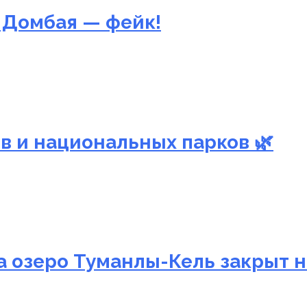
 Домбая — фейк!
в и национальных парков 🌿
а озеро Туманлы-Кель закрыт н