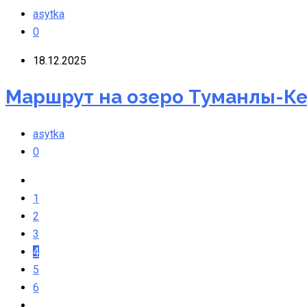
asytka
0
18.12.2025
Маршрут на озеро Туманлы-Ке
asytka
0
1
2
3
4
5
6
...