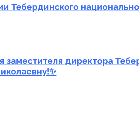
и Тебердинского национальног
 заместителя директора Тебе
Николаевну!✨