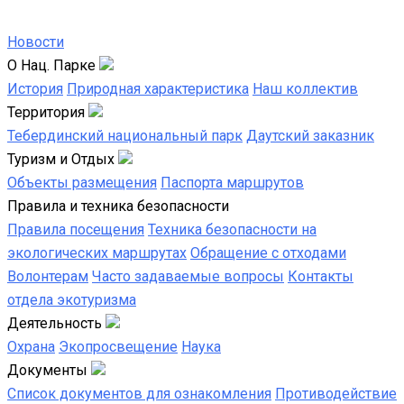
Новости
О Нац. Парке
История
Природная характеристика
Наш коллектив
Территория
Тебердинский национальный парк
Даутский заказник
Туризм и Отдых
Объекты размещения
Паспорта маршрутов
Правила и техника безопасности
Правила посещения
Техника безопасности на
экологических маршрутах
Обращение с отходами
Волонтерам
Часто задаваемые вопросы
Контакты
отдела экотуризма
Деятельность
Охрана
Экопросвещение
Наука
Документы
Список документов для ознакомления
Противодействие