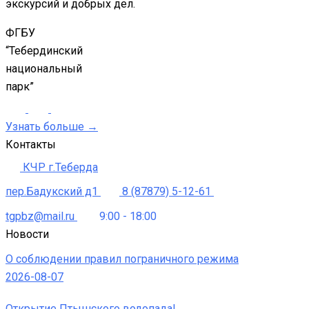
экскурсий и добрых дел.
ФГБУ
“Тебердинский
национальный
парк”
Узнать больше →
Контакты
КЧР г.Теберда
пер.Бадукский д1
8 (87879) 5-12-61
tgpbz@mail.ru
9:00 - 18:00
Новости
О соблюдении правил пограничного режима
2026-08-07
Открытие Птышского водопада!