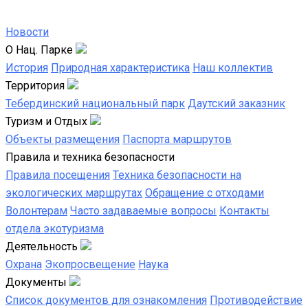
Новости
О Нац. Парке
История
Природная характеристика
Наш коллектив
Территория
Тебердинский национальный парк
Даутский заказник
Туризм и Отдых
Объекты размещения
Паспорта маршрутов
Правила и техника безопасности
Правила посещения
Техника безопасности на
экологических маршрутах
Обращение с отходами
Волонтерам
Часто задаваемые вопросы
Контакты
отдела экотуризма
Деятельность
Охрана
Экопросвещение
Наука
Документы
Список документов для ознакомления
Противодействие