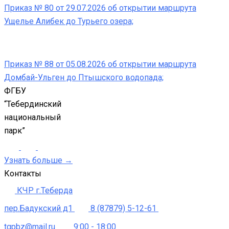
Приказ № 80 от 29.07.2026 об открытии маршрута
Ущелье Алибек до Турьего озера;
Приказ № 88 от 05.08.2026 об открытии маршрута
Домбай-Ульген до Птышского водопада;
ФГБУ
“Тебердинский
национальный
парк”
Узнать больше →
Контакты
КЧР г.Теберда
пер.Бадукский д1
8 (87879) 5-12-61
tgpbz@mail.ru
9:00 - 18:00