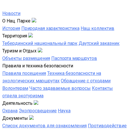
Новости
О Нац. Парке
История
Природная характеристика
Наш коллектив
Территория
Тебердинский национальный парк
Даутский заказник
Туризм и Отдых
Объекты размещения
Паспорта маршрутов
Правила и техника безопасности
Правила посещения
Техника безопасности на
экологических маршрутах
Обращение с отходами
Волонтерам
Часто задаваемые вопросы
Контакты
отдела экотуризма
Деятельность
Охрана
Экопросвещение
Наука
Документы
Список документов для ознакомления
Противодействие