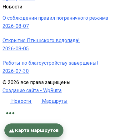
Новости
О соблюдении правил пограничного режима
2026-08-07
Открытие Птышского водопада!
2026-08-05
Работы по благоустройству завершены!
2026-07-30
©
2026
все права защищены
Создание сайта -
WpRutra
Новости
Маршруты
Номера
Контакты
Карта маршрутов