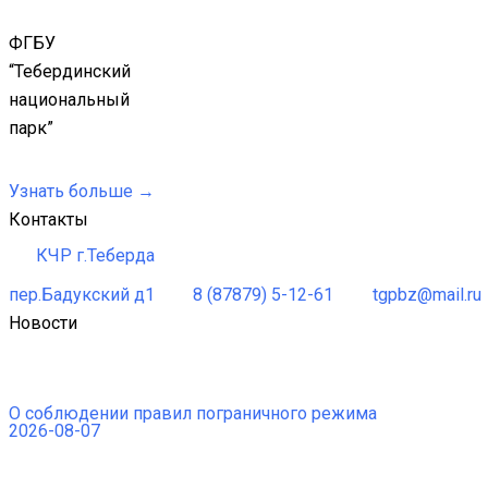
ФГБУ
“Тебердинский
национальный
парк”
Узнать больше →
Контакты
КЧР г.Теберда
пер.Бадукский д1
8 (87879) 5-12-61
tgpbz@mail.ru
Новости
О соблюдении правил пограничного режима
2026-08-07