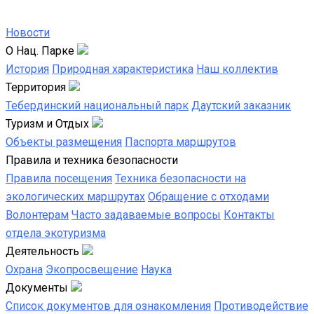
Новости
О Нац. Парке
История
Природная характеристика
Наш коллектив
Территория
Тебердинский национальный парк
Даутский заказник
Туризм и Отдых
Объекты размещения
Паспорта маршрутов
Правила и техника безопасности
Правила посещения
Техника безопасности на
экологических маршрутах
Обращение с отходами
Волонтерам
Часто задаваемые вопросы
Контакты
отдела экотуризма
Деятельность
Охрана
Экопросвещение
Наука
Документы
Список документов для ознакомления
Противодействие