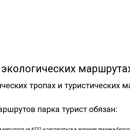
 экологических маршрута
ических тропах и туристических 
ршрутов парка турист обязан:
 маршрута на КПП и расписаться в журнале техники безоп